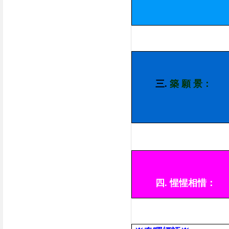
三.
築 願 景：
四.
惺惺相惜：