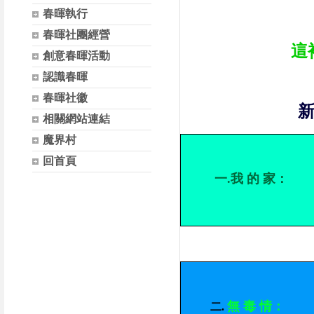
春暉執行
春暉社團經營
這
創意春暉活動
認識春暉
春暉社徽
相關網站連結
魔界村
回首頁
一.我 的 家：
無 毒 情：
二
.