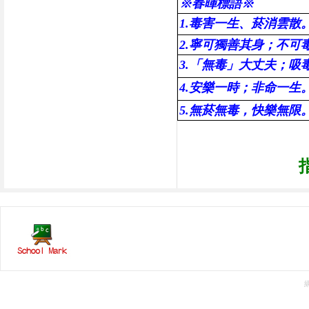
※
春暉標語
※
1.毒害一生、菸消雲散
2.寧可獨善其身；不可
3.「無毒」大丈夫；吸
4.安樂一時；非命一
5.無菸無毒，快樂無限
指