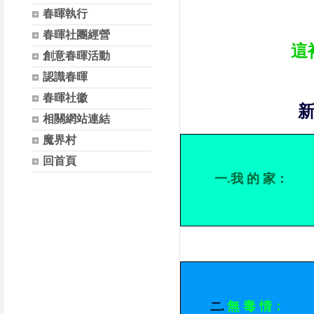
春暉執行
春暉社團經營
這
創意春暉活動
認識春暉
春暉社徽
相關網站連結
魔界村
回首頁
一.我 的 家：
無 毒 情：
二
.