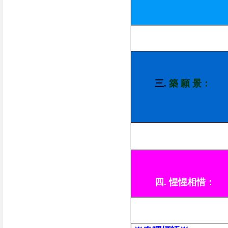
三.
築 願 景：
四.
惺惺相惜：