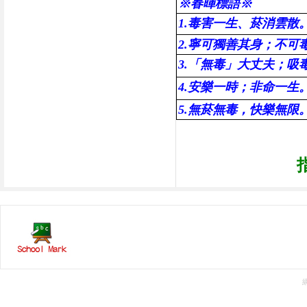
※
春暉標語
※
1.毒害一生、菸消雲散
2.寧可獨善其身；不可
3.「無毒」大丈夫；吸
4.安樂一時；非命一
5.無菸無毒，快樂無限
指