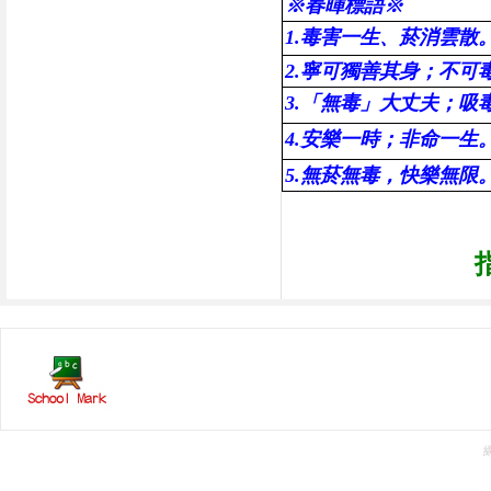
※
春暉標語
※
1.毒害一生、菸消雲散
2.寧可獨善其身；不可
3.「無毒」大丈夫；吸
4.安樂一時；非命一
5.無菸無毒，快樂無限
指