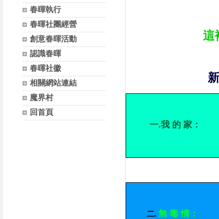
春暉執行
春暉社團經營
這
創意春暉活動
認識春暉
春暉社徽
相關網站連結
魔界村
回首頁
一.我 的 家：
無 毒 情：
二
.