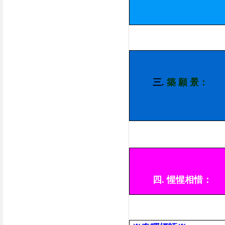
三.
築 願 景：
四.
惺惺相惜：