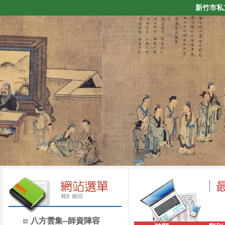
新竹市私
八方雲集--師資陣容