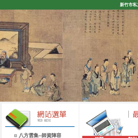
新竹市私
八方雲集--師資陣容