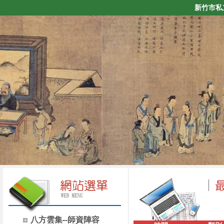
新竹市私
八方雲集--師資陣容