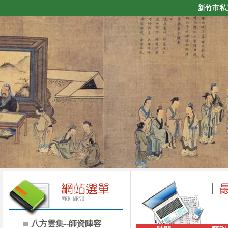
新竹市私
八方雲集--師資陣容