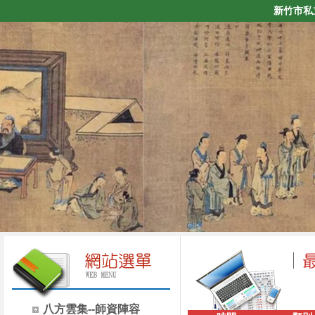
新竹市私
八方雲集--師資陣容