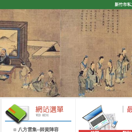
新竹市私
八方雲集--師資陣容