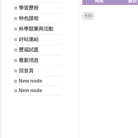
時間
類別
學習歷程
全部
特色課程
科學競賽與活動
好站連結
歷屆試題
最新消息
回首頁
New node
New node