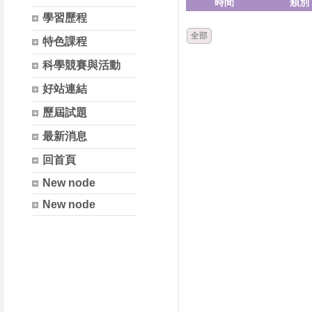
時間
類別
學習歷程
全部
特色課程
科學競賽與活動
好站連結
歷屆試題
最新消息
回首頁
New node
New node