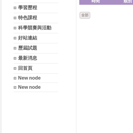
時間
類別
學習歷程
全部
特色課程
科學競賽與活動
好站連結
歷屆試題
最新消息
回首頁
New node
New node