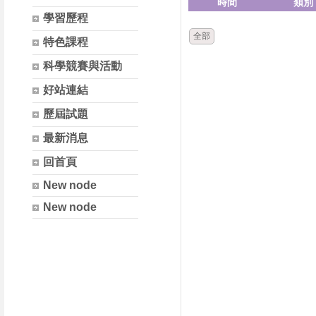
時間
類別
學習歷程
全部
特色課程
科學競賽與活動
好站連結
歷屆試題
最新消息
回首頁
New node
New node