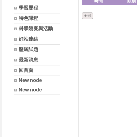
時間
類別
學習歷程
全部
特色課程
科學競賽與活動
好站連結
歷屆試題
最新消息
回首頁
New node
New node