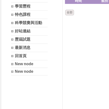
時間
類別
學習歷程
全部
特色課程
科學競賽與活動
好站連結
歷屆試題
最新消息
回首頁
New node
New node