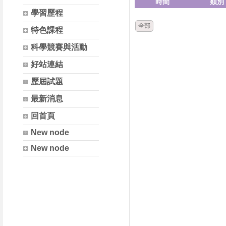
時間
類別
學習歷程
全部
特色課程
科學競賽與活動
好站連結
歷屆試題
最新消息
回首頁
New node
New node