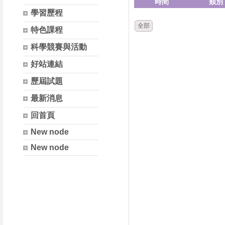
時間
類別
學習歷程
全部
特色課程
科學競賽與活動
好站連結
歷屆試題
最新消息
回首頁
New node
New node