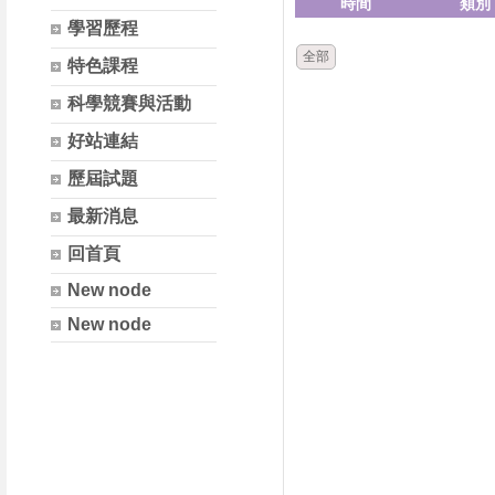
時間
類別
學習歷程
全部
特色課程
科學競賽與活動
好站連結
歷屆試題
最新消息
回首頁
New node
New node