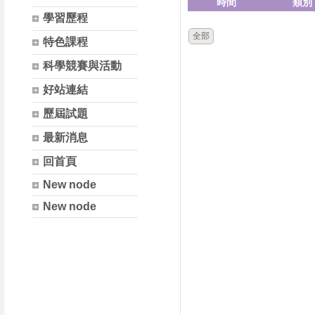
時間
類別
學習歷程
全部
特色課程
科學競賽與活動
好站連結
歷屆試題
最新消息
回首頁
New node
New node