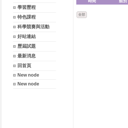
時間
類別
學習歷程
全部
特色課程
科學競賽與活動
好站連結
歷屆試題
最新消息
回首頁
New node
New node